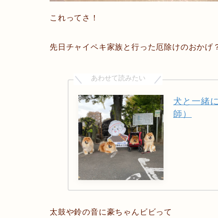
これってさ！
先日チャイペキ家族と行った厄除けのおかげ？
犬と一緒
師）
太鼓や鈴の音に豪ちゃんビビって