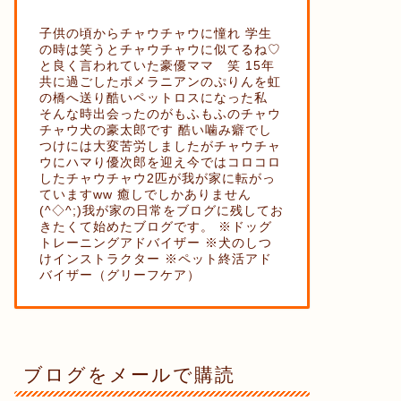
子供の頃からチャウチャウに憧れ 学生
の時は笑うとチャウチャウに似てるね♡
と良く言われていた豪優ママ 笑 15年
共に過ごしたポメラニアンのぷりんを虹
の橋へ送り酷いペットロスになった私
そんな時出会ったのがもふもふのチャウ
チャウ犬の豪太郎です 酷い噛み癖でし
つけには大変苦労しましたがチャウチャ
ウにハマり優次郎を迎え今ではコロコロ
したチャウチャウ2匹が我が家に転がっ
ていますww 癒しでしかありません
(^◇^;)我が家の日常をブログに残してお
きたくて始めたブログです。 ※ドッグ
トレーニングアドバイザー ※犬のしつ
けインストラクター ※ペット終活アド
バイザー（グリーフケア）
ブログをメールで購読