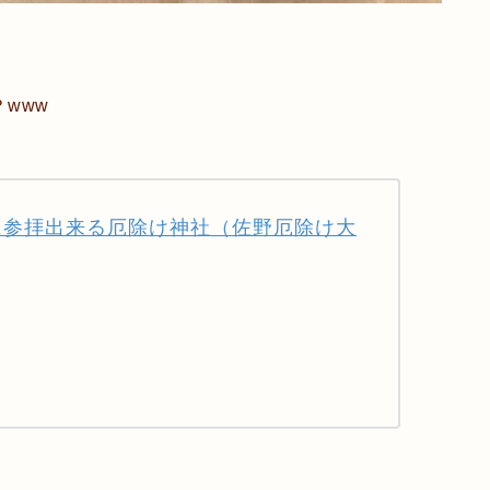
www
に参拝出来る厄除け神社（佐野厄除け大