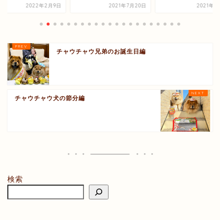
2022年2月9日
2021年7月20日
2021年2
チャウチャウ兄弟のお誕生日編
チャウチャウ犬の節分編
検索