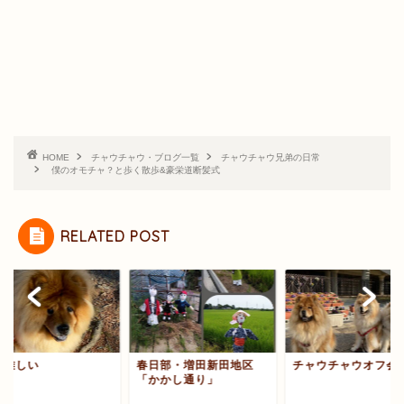
HOME
チャウチャウ・ブログ一覧
チャウチャウ兄弟の日常
僕のオモチャ？と歩く散歩&豪栄道断髪式
RELATED POST
く難しい
春日部・増田新田地区
チャウチャウオフ会
「かかし通り」