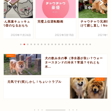
ちゃん高速キュッキュ
完璧上位逆転動画
チャウチャウ兄弟秋
(犬の音のなるおもち
けて躾し直し！No.1
）
2020年11月26日
2022年3月13日
2021年9
犬の飲み水の事（浄水器が良い？ウォー
タースタンドの冷水？常温？それとも
水...
元気です(笑)しかし！ちょいトラブル