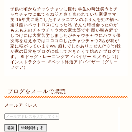
子供の頃からチャウチャウに憧れ 学生の時は笑うとチ
ャウチャウに似てるね♡と良く言われていた豪優ママ
笑 15年共に過ごしたポメラニアンのぷりんを虹の橋へ
送り酷いペットロスになった私 そんな時出会ったのが
もふもふのチャウチャウ犬の豪太郎です 酷い噛み癖で
しつけには大変苦労しましたがチャウチャウにハマり優
次郎を迎え今ではコロコロしたチャウチャウ2匹が我が
家に転がっていますww 癒しでしかありません(^◇^;)我
が家の日常をブログに残しておきたくて始めたブログで
す。 ※ドッグトレーニングアドバイザー ※犬のしつけ
お問い合わせ
インストラクター ※ペット終活アドバイザー（グリー
フケア）
チャウチャウの豪優blog
ブログをメールで購読
Gallery
メールアドレス:
HOME